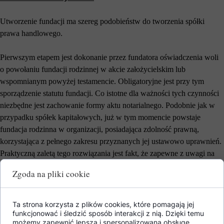
Utworzenie fundacji ma szereg podobieństw do tworzenia spółki
prawa handlowego.
Pierwszym etapem jest dokonanie przez fundatora oświadczenia woli
o powołaniu fundacji rodzinnej w akcie założycielskim lub
wspomnianym powyżej testamencie. Obligatoryjne jest przy tym
sporządzenie statutu fundacji. Co istotne dla ważności tych czynności
niezbędne jest zachowanie formy aktu notarialnego. Podobnie jak w
przypadku spółek kapitałowych, już w tym momencie powstaje
fundacja rodzinna w organizacji, posiadająca zdolność prawną,
korzystająca z pełnego zakresu przyznanych jej ustawowo uprawnień.
Praktyczną zaletą tego rozwiązania jest fakt, że zapewne z uwagi na
ilośc procesów rejestracyjnych w początkowym okresie stosowania
Zgoda na pliki cookie
przepisów należy się spodziewać przedłużających się terminów
dokonania wpisu w stosownym rejestrze.
Ta strona korzysta z plików cookies, które pomagają jej
funkcjonować i śledzić sposób interakcji z nią. Dzięki temu
Co jednak musi się znaleźć w prawdopodobnie najważniejszym
możemy zapewnić lepszą i spersonalizowaną obsługę.