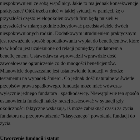
niespokrewnieni ze sobą wspólnicy. Jakie to ma jednak konsekwencje
praktyczne? Otóż trzeba mieć w takiej sytuacji w pamięci, żę o
przyszłości często wielopokoleniowych firm będą musieli w
przyszłości w miarę zgodnie zdecydować przedstawiciele dwóch
niespokrewnionych rodzin. Dodatkowym utrudnieniem praktycznym
jest rozważenie sposób opodatkowania wypłat do beneficjentów, które
to w końcu jest uzależnione od relacji pomiędzy fundatorem a
beneficjentem. Ustawodawca wprowadził wprawdzie dość
zawoalowane ograniczenie co do mnogości beneficjentów.
Mianowicie dopuszczalne jest ustanowienie fundacji w drodze
testamentu na wypadek śmierci. Co jednak dość naturalne w świetle
przepisów prawa spadkowego, fundacja może mieć wówczas
wyłącznie jednego fundatora - spadkodawcę. Niewątpliwie ten sposób
ustanowienia fundacji należy raczej zastosować w sytuacji gdy
okoliczności faktyczne wskazują, iż może zabraknąć czasu za życia
fundatora na przeprowadzenie "klasycznego" powołania fundacji do
życia.
Utworzenie fundacji i statut