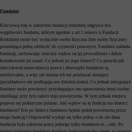
Fundator
Kluczową rolę w założeniu fundacji rodzinnej odgrywa bez
wątpliwości fundator, którym zgodnie z art.1 ustawy o Fundacji
Rodzinnej może być wyłącznie osoba fizyczna (lub osoby fizyczne)
posiadająca pełną zdolność do czynności prawnych. Fundator zakłada
fundację, zachowując znaczny wpływ na jej prowadzenia i dalsze
kształtowanie jej zasad. Co jednak po jego śmierci? Co prawda jak
zdecydował ustawodawca prawa i obowiązki fundatora są
niezbywalne, a więc nie można ich też przekazać następcy
(przykładowo nie podlegają one dziedziczeniu). Co jednak intrygujące
fundator może powierzyć przysługujące mu uprawnienia innej osobie,
określając przy tym zakres tego powierzenia. W tym jednak miejscu
pojawia się praktyczne pytanie. Jaki wpływ na tę funkcję ma śmierci
fundatora? Kto po śmierci fundatora będzie pełnił powierzoną przez
niego funkcję? Odpowiedź wydaje się tylko jedna: o ile nie dana
fundacja była założona przez jednego tylko fundatora to....nikt. Po
śmierci jedynego fundatora fundacja funkcjonuje bez niego, w oparciu