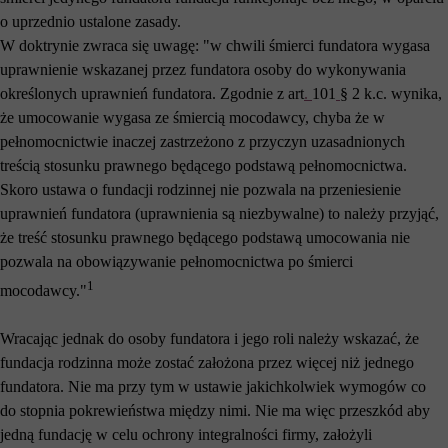
o uprzednio ustalone zasady.
W doktrynie zwraca się uwagę: "w chwili śmierci fundatora wygasa
uprawnienie wskazanej przez fundatora osoby do wykonywania
określonych uprawnień fundatora. Zgodnie z art
.
101
§ 2 k.c. wynika,
że umocowanie wygasa ze śmiercią mocodawcy, chyba że w
pełnomocnictwie inaczej zastrzeżono z przyczyn uzasadnionych
treścią stosunku prawnego będącego podstawą pełnomocnictwa.
Skoro ustawa o fundacji rodzinnej nie pozwala na przeniesienie
uprawnień fundatora (uprawnienia są niezbywalne) to należy przyjąć,
że treść stosunku prawnego będącego podstawą umocowania nie
pozwala na obowiązywanie pełnomocnictwa po śmierci
1
mocodawcy."
Wracając jednak do osoby fundatora i jego roli należy wskazać, że
fundacja rodzinna może zostać założona przez więcej niż jednego
fundatora. Nie ma przy tym w ustawie jakichkolwiek wymogów co
do stopnia pokrewieństwa między nimi. Nie ma więc przeszkód aby
jedną fundację w celu ochrony integralności firmy, założyli