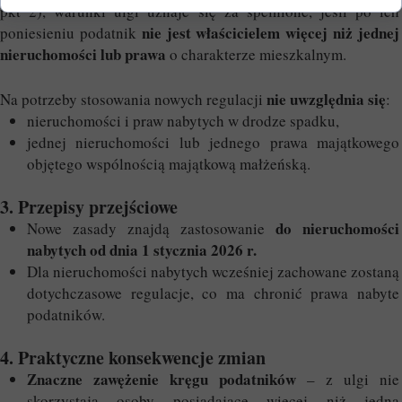
pkt 2), warunki ulgi uznaje się za spełnione, jeśli po ich
nie jest właścicielem więcej niż jednej
poniesieniu podatnik
nieruchomości lub prawa
o charakterze mieszkalnym.
nie uwzględnia się
Na potrzeby stosowania nowych regulacji
:
nieruchomości i praw nabytych w drodze spadku,
jednej nieruchomości lub jednego prawa majątkowego
objętego wspólnością majątkową małżeńską.
3. Przepisy przejściowe
do nieruchomości
Nowe zasady znajdą zastosowanie
nabytych od dnia 1 stycznia 2026 r.
Dla nieruchomości nabytych wcześniej zachowane zostaną
dotychczasowe regulacje, co ma chronić prawa nabyte
podatników.
4. Praktyczne konsekwencje zmian
Znaczne zawężenie kręgu podatników
– z ulgi nie
skorzystają osoby posiadające więcej niż jedną